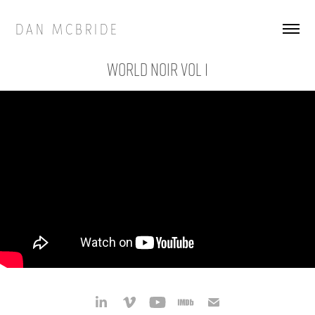
D A N   M C B R I D E
World Noir Vol 1